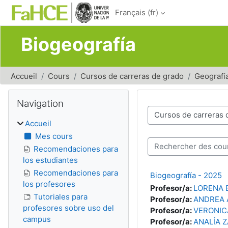
Passer au contenu principal
Français ‎(fr)‎
Biogeografía
Accueil
Cours
Cursos de carreras de grado
Geografí
Blocs
Passer Navigation
Navigation
Catégories de cours
Accueil
Mes cours
Rechercher des cours
Recomendaciones para
los estudiantes
Recomendaciones para
Biogeografía - 2025
los profesores
Profesor/a:
LORENA 
Tutoriales para
Profesor/a:
ANDREA A
profesores sobre uso del
Profesor/a:
VERONIC
campus
Profesor/a:
ANALÍA 