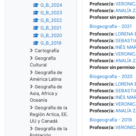
Profesor/a:
VERONIC
G_B_2024
Profesor/a:
ANALÍA 
G_B_2023
Profesor sin permiso
G_B_2022
Biogeografía - 2021
G_B_2021
Profesor/a:
LORENA 
G_B_2020
Profesor/a:
SEBASTI
G_B_2019
Profesor/a:
INÉS MAR
Cartografía
Profesor/a:
VERONIC
Geografía
Profesor/a:
ANALÍA 
Cultural
Profesor sin permiso
Geografía de
Biogeografía - 2020
América Latina
Profesor/a:
LORENA 
Geografía de
Profesor/a:
SEBASTI
Asia, Africa y
Profesor/a:
INÉS MAR
Oceanía
Profesor/a:
VERONIC
Geografía de la
Profesor/a:
ANALÍA 
Región Artica, EE.
Biogeografía - 2019
UU y Canadá
Profesor/a:
VERONIC
Geografía de la
Población