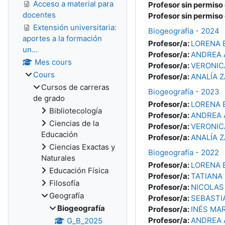
Acceso a material para
Profesor sin permiso
docentes
Profesor sin permiso
Extensión universitaria:
Biogeografía - 2024
aportes a la formación
Profesor/a:
LORENA 
un...
Profesor/a:
ANDREA A
Mes cours
Profesor/a:
VERONIC
Cours
Profesor/a:
ANALÍA 
Cursos de carreras
Biogeografía - 2023
de grado
Profesor/a:
LORENA 
Bibliotecología
Profesor/a:
ANDREA A
Ciencias de la
Profesor/a:
VERONIC
Educación
Profesor/a:
ANALÍA 
Ciencias Exactas y
Biogeografía - 2022
Naturales
Profesor/a:
LORENA 
Educación Física
Profesor/a:
TATIANA
Filosofía
Profesor/a:
NICOLAS
Geografía
Profesor/a:
SEBASTI
Biogeografía
Profesor/a:
INÉS MAR
Profesor/a:
ANDREA A
G_B_2025