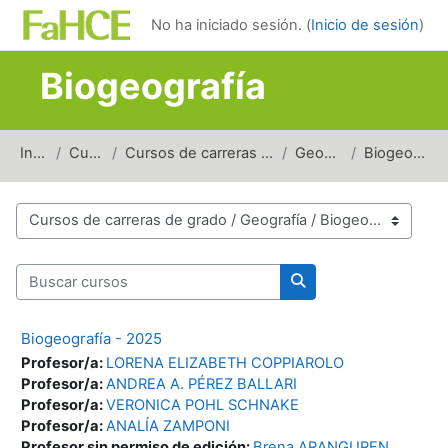
Salta al contenido principal
No ha iniciado sesión. (
Inicio de sesión
)
Biogeografía
Inicio
Cursos
Cursos de carreras de grado
Geografía
Biogeografía
Categorías del curso
Buscar cursos
Buscar cursos
Biogeografía - 2025
Profesor/a:
LORENA ELIZABETH COPPIAROLO
Profesor/a:
ANDREA A. PÉREZ BALLARI
Profesor/a:
VERONICA POHL SCHNAKE
Profesor/a:
ANALÍA ZAMPONI
Profesor sin permiso de edición:
Brena ARANGUREN