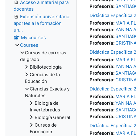
Acceso a material para
Profesor/a:
SANTIAG
docentes
Didáctica Específica 
Extensión universitaria:
Profesor/a:
MARIA F
aportes a la formación
Profesor/a:
YANINA 
un...
Profesor/a:
SANTIAG
My courses
Profesor/a:
CRISTINA
Courses
Didáctica Específica 
Cursos de carreras
de grado
Profesor/a:
MARIA F
Profesor/a:
YANINA 
Bibliotecología
Profesor/a:
SANTIAG
Ciencias de la
Profesor/a:
CRISTINA
Educación
Ciencias Exactas y
Didáctica Específica 
Naturales
Profesor/a:
MARIA F
Biología de
Profesor/a:
YANINA 
Invertebrados
Profesor/a:
SANTIAG
Profesor/a:
CRISTINA
Biología General
Cursos de
Didáctica Específica 
Formación
Profesor/a:
MARIA F