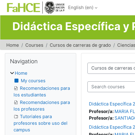
Skip to main content
English ‎(en)‎
Didáctica Específica y 
Home
Courses
Cursos de carreras de grado
Ciencias
Blocks
Skip Navigation
Navigation
Course categories
Home
My courses
Search courses
Recomendaciones para
los estudiantes
Recomendaciones para
Didáctica Específica 
los profesores
Profesor/a:
MARIA F
Tutoriales para
Profesor/a:
SANTIAG
profesores sobre uso del
Didáctica Específica 
campus
Profesor/a:
MARIA F