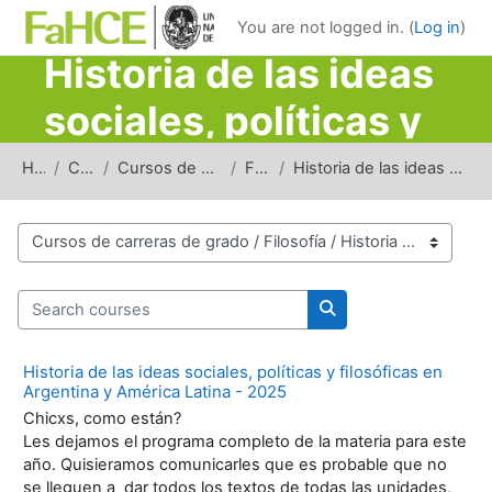
Skip to main content
You are not logged in. (
Log in
)
Historia de las ideas
sociales, políticas y
filosóficas en
Home
Courses
Cursos de carreras de grado
Filosofía
Historia de las ideas sociales, políticas y filosó...
Argentina y América
Latina
Course categories
Search courses
Search courses
Historia de las ideas sociales, políticas y filosóficas en
Argentina y América Latina - 2025
Chicxs, como están?
Les dejamos el programa completo de la materia para este
año. Quisieramos comunicarles que es probable que no
se lleguen a dar todos los textos de todas las unidades,