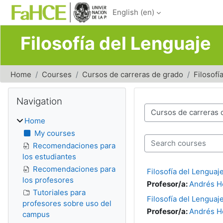
Skip to main content
English ‎(en)‎
Filosofía del Lenguaje
Home
Courses
Cursos de carreras de grado
Filosofí
Blocks
Skip Navigation
Navigation
Course categories
Home
My courses
Search courses
Recomendaciones para
los estudiantes
Recomendaciones para
Filosofía del Lenguaj
los profesores
Profesor/a:
Andrés H
Tutoriales para
Filosofía del Lenguaj
profesores sobre uso del
Profesor/a:
Andrés H
campus