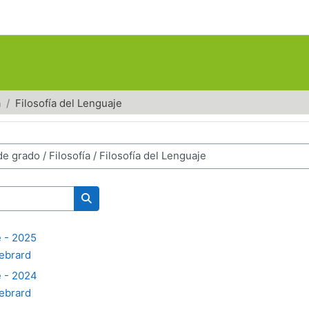
a
Filosofía del Lenguaje
Search courses
e - 2025
ebrard
e - 2024
ebrard