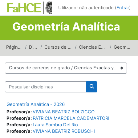
Ir para o conteúdo principal
Utilizador não autenticado (
Entrar
)
Geometría Analítica
Página principal
Disciplinas
Cursos de carreras de grado
Ciencias Exactas y Naturales
Geometría Analítica
Categorias de disciplinas
Pesquisar disciplinas
Pesquisar disciplinas
Geometría Analítica - 2026
Profesor/a:
VIVIANA BEATRIZ BOLZICCO
Profesor/a:
PATRICIA MARCELA CADEMARTORI
Profesor/a:
Laura Sombra Del Rio
Profesor/a:
VIVIANA BEATRIZ ROBUSCHI