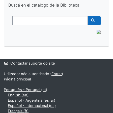
Ignorar Buscá en el catálogo de la Biblioteca
Buscá en el catálogo de la Biblioteca
Buscar
Buscar cur
Blocos adicionais
Contactar suporte do site
Utilizador não autenticado (
Entrar
)
Página principal
Português - Portugal ‎(pt)‎
English ‎(en)‎
Español - Argentina ‎(es_ar)‎
Español - Internacional ‎(es)‎
Français ‎(fr)‎