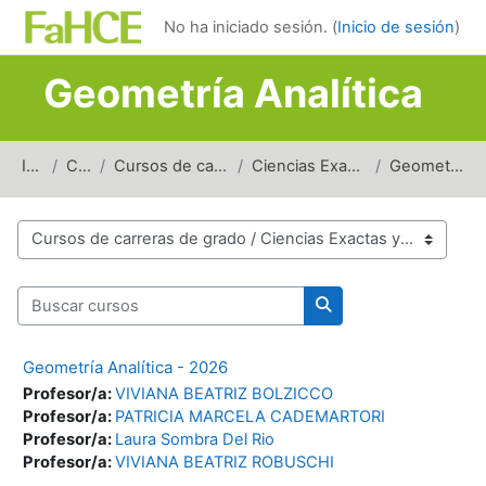
Salta al contenido principal
No ha iniciado sesión. (
Inicio de sesión
)
Geometría Analítica
Inicio
Cursos
Cursos de carreras de grado
Ciencias Exactas y Naturales
Geometría Analítica
Categorías del curso
Buscar cursos
Buscar cursos
Geometría Analítica - 2026
Profesor/a:
VIVIANA BEATRIZ BOLZICCO
Profesor/a:
PATRICIA MARCELA CADEMARTORI
Profesor/a:
Laura Sombra Del Rio
Profesor/a:
VIVIANA BEATRIZ ROBUSCHI