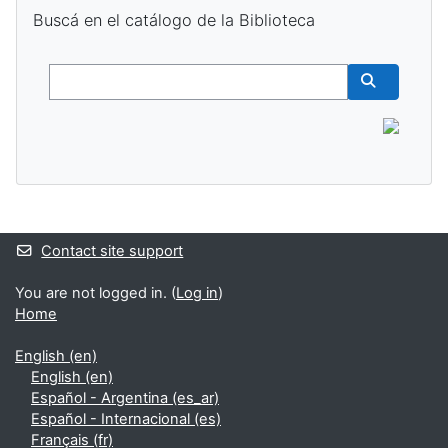
Skip Buscá en el catálogo de la Biblioteca
Buscá en el catálogo de la Biblioteca
Buscar
Buscar cur
Supplementary blocks
Contact site support
You are not logged in. (
Log in
)
Home
English ‎(en)‎
English ‎(en)‎
Español - Argentina ‎(es_ar)‎
Español - Internacional ‎(es)‎
Français ‎(fr)‎