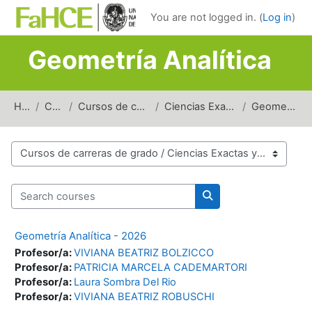
Skip to main content
You are not logged in. (
Log in
)
Geometría Analítica
Home
Courses
Cursos de carreras de grado
Ciencias Exactas y Naturales
Geometría Analítica
Course categories
Search courses
Search courses
Geometría Analítica - 2026
Profesor/a:
VIVIANA BEATRIZ BOLZICCO
Profesor/a:
PATRICIA MARCELA CADEMARTORI
Profesor/a:
Laura Sombra Del Rio
Profesor/a:
VIVIANA BEATRIZ ROBUSCHI