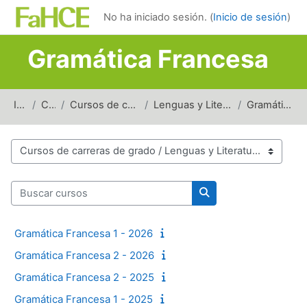
Salta al contenido principal
No ha iniciado sesión. (
Inicio de sesión
)
Gramática Francesa
Inicio
Cursos
Cursos de carreras de grado
Lenguas y Literaturas Modernas
Gramática Francesa
Categorías del curso
Buscar cursos
Buscar cursos
Gramática Francesa 1 - 2026
Gramática Francesa 2 - 2026
Gramática Francesa 2 - 2025
Gramática Francesa 1 - 2025