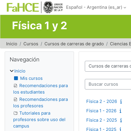
Salta al contenido principal
Español - Argentina ‎(es_ar)‎
Física 1 y 2
Inicio
Cursos
Cursos de carreras de grado
Ciencias 
Bloques
Salta Navegación
Navegación
Categorías del curso
Inicio
Mis cursos
Buscar cursos
Recomendaciones para
los estudiantes
Recomendaciones para
Física 2 - 2026
los profesores
Física 1 - 2026
Tutoriales para
profesores sobre uso del
Física 2 - 2025
campus
Física 1 - 2025