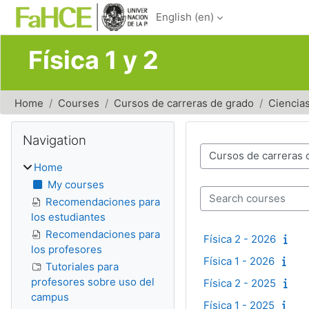
Skip to main content
English ‎(en)‎
Física 1 y 2
Home
Courses
Cursos de carreras de grado
Ciencias
Blocks
Skip Navigation
Navigation
Course categories
Home
My courses
Search courses
Recomendaciones para
los estudiantes
Recomendaciones para
Física 2 - 2026
los profesores
Física 1 - 2026
Tutoriales para
profesores sobre uso del
Física 2 - 2025
campus
Física 1 - 2025