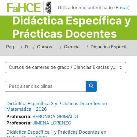
Ir para o conteúdo principal
Utilizador não autenticado (
Entrar
)
Didáctica Específica y
Prácticas Docentes
en Matemática
Página principal
Disciplinas
Cursos de carreras de grado
Ciencias Exactas y Naturales
Didáctica Específica y Prácticas Docentes en Matem...
Categorias de disciplinas
Pesquisar disciplinas
Pesquisar disciplinas
Didáctica Específica 2 y Prácticas Docentes en
Matemática - 2026
Profesor/a:
VERONICA GRIMALDI
Profesor/a:
JIMENA LORENZO
Didáctica Específica 1 y Prácticas Docentes en