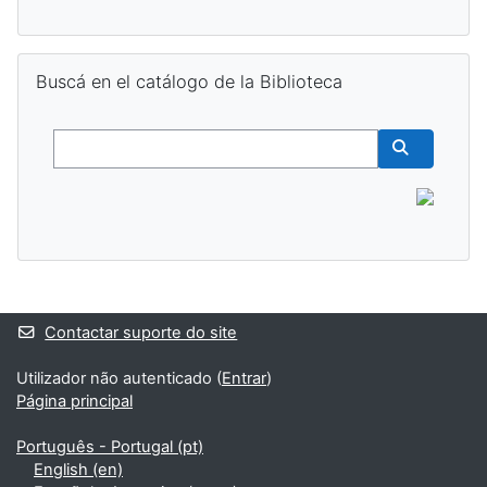
Ignorar Buscá en el catálogo de la Biblioteca
Buscá en el catálogo de la Biblioteca
Buscar
Buscar cur
Blocos adicionais
Contactar suporte do site
Utilizador não autenticado (
Entrar
)
Página principal
Português - Portugal ‎(pt)‎
English ‎(en)‎