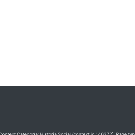
Context Categoría: Historia Social (context id 140372). Page t