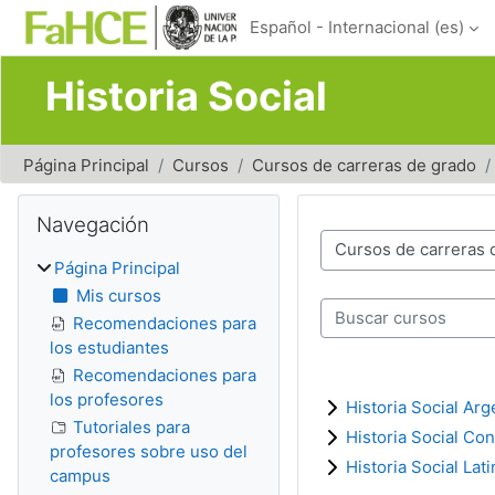
Salta al contenido principal
Español - Internacional ‎(es)‎
Historia Social
Página Principal
Cursos
Cursos de carreras de grado
Bloques
Salta Navegación
Navegación
Categorías
Página Principal
Mis cursos
Buscar cursos
Recomendaciones para
los estudiantes
Recomendaciones para
los profesores
Historia Social Arg
Tutoriales para
Historia Social C
profesores sobre uso del
Historia Social La
campus