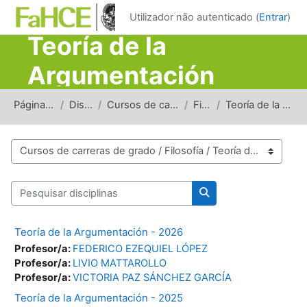
Ir para o conteúdo principal
Utilizador não autenticado (
Entrar
)
Teoría de la
Argumentación
Página principal
Disciplinas
Cursos de carreras de grado
Filosofía
Teoría de la Argumentación
Categorias de disciplinas
Pesquisar disciplinas
Pesquisar disciplinas
Teoría de la Argumentación - 2026
Profesor/a:
FEDERICO EZEQUIEL LÓPEZ
Profesor/a:
LIVIO MATTAROLLO
Profesor/a:
VICTORIA PAZ SÁNCHEZ GARCÍA
Teoría de la Argumentación - 2025