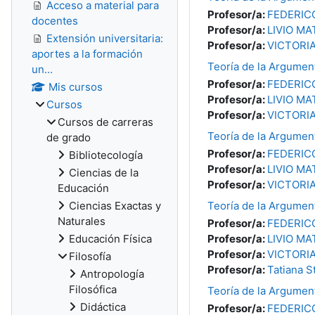
Acceso a material para
Profesor/a:
FEDERIC
docentes
Profesor/a:
LIVIO M
Extensión universitaria:
Profesor/a:
VICTORI
aportes a la formación
Teoría de la Argumen
un...
Profesor/a:
FEDERIC
Mis cursos
Profesor/a:
LIVIO M
Cursos
Profesor/a:
VICTORI
Cursos de carreras
Teoría de la Argumen
de grado
Profesor/a:
FEDERIC
Bibliotecología
Profesor/a:
LIVIO M
Ciencias de la
Profesor/a:
VICTORI
Educación
Ciencias Exactas y
Teoría de la Argumen
Naturales
Profesor/a:
FEDERIC
Educación Física
Profesor/a:
LIVIO M
Profesor/a:
VICTORI
Filosofía
Profesor/a:
Tatiana S
Antropología
Filosófica
Teoría de la Argumen
Didáctica
Profesor/a:
FEDERIC