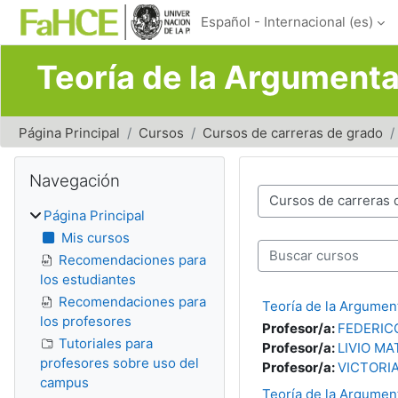
Salta al contenido principal
Español - Internacional ‎(es)‎
Teoría de la Argument
Página Principal
Cursos
Cursos de carreras de grado
Bloques
Salta Navegación
Navegación
Categorías
Página Principal
Mis cursos
Buscar cursos
Recomendaciones para
los estudiantes
Recomendaciones para
Teoría de la Argumen
los profesores
Profesor/a:
FEDERIC
Tutoriales para
Profesor/a:
LIVIO M
profesores sobre uso del
Profesor/a:
VICTORI
campus
Teoría de la Argumen