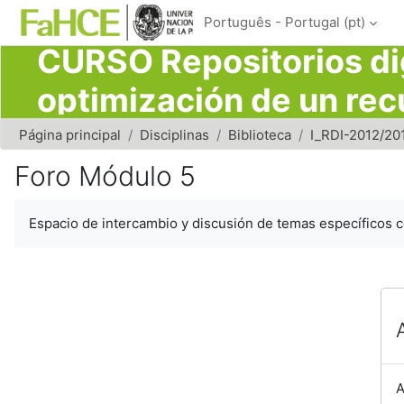
Ir para o conteúdo principal
Português - Portugal ‎(pt)‎
CURSO Repositorios dig
optimización de un rec
2012/2013
Página principal
Disciplinas
Biblioteca
I_RDI-2012/20
Foro Módulo 5
Requisitos de conclusão
Espacio de intercambio y discusión de temas específicos 
A